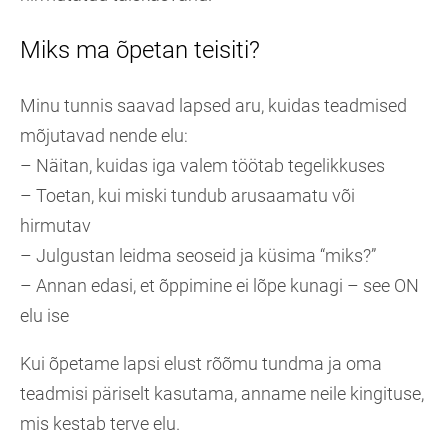
Miks ma õpetan teisiti?
Minu tunnis saavad lapsed aru, kuidas teadmised
mõjutavad nende elu:
– Näitan, kuidas iga valem töötab tegelikkuses
– Toetan, kui miski tundub arusaamatu või
hirmutav
– Julgustan leidma seoseid ja küsima “miks?”
– Annan edasi, et õppimine ei lõpe kunagi – see ON
elu ise
Kui õpetame lapsi elust rõõmu tundma ja oma
teadmisi päriselt kasutama, anname neile kingituse,
mis kestab terve elu.