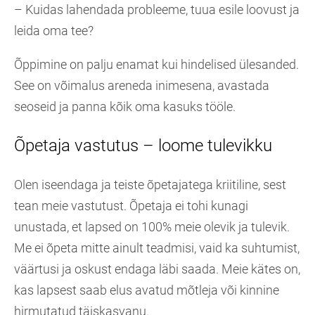
– Kuidas lahendada probleeme, tuua esile loovust ja
leida oma tee?
Õppimine on palju enamat kui hindelised ülesanded.
See on võimalus areneda inimesena, avastada
seoseid ja panna kõik oma kasuks tööle.
Õpetaja vastutus – loome tulevikku
Olen iseendaga ja teiste õpetajatega kriitiline, sest
tean meie vastutust. Õpetaja ei tohi kunagi
unustada, et lapsed on 100% meie olevik ja tulevik.
Me ei õpeta mitte ainult teadmisi, vaid ka suhtumist,
väärtusi ja oskust endaga läbi saada. Meie kätes on,
kas lapsest saab elus avatud mõtleja või kinnine
hirmutatud täiskasvanu.