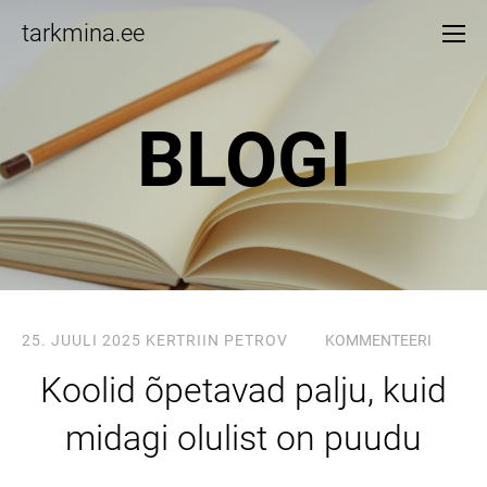
tarkmina.ee
BLOGI
25. JUULI 2025
KERTRIIN PETROV
KOMMENTEERI
Koolid õpetavad palju, kuid
midagi olulist on puudu