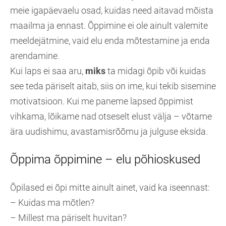
meie igapäevaelu osad, kuidas need aitavad mõista
maailma ja ennast. Õppimine ei ole ainult valemite
meeldejätmine, vaid elu enda mõtestamine ja enda
arendamine.
Kui laps ei saa aru,
miks
ta midagi õpib või kuidas
see teda päriselt aitab, siis on ime, kui tekib sisemine
motivatsioon. Kui me paneme lapsed õppimist
vihkama, lõikame nad otseselt elust välja – võtame
ära uudishimu, avastamisrõõmu ja julguse eksida.
Õppima õppimine – elu põhioskused
Õpilased ei õpi mitte ainult ainet, vaid ka iseennast:
– Kuidas ma mõtlen?
– Millest ma päriselt huvitan?