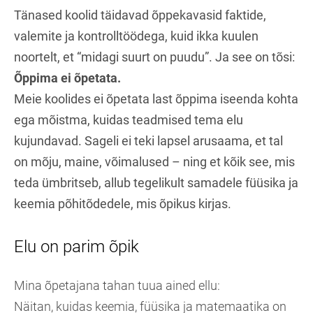
Tänased koolid täidavad õppekavasid faktide,
valemite ja kontrolltöödega, kuid ikka kuulen
noortelt, et “midagi suurt on puudu”. Ja see on tõsi:
Õppima ei õpetata.
Meie koolides ei õpetata last õppima iseenda kohta
ega mõistma, kuidas teadmised tema elu
kujundavad. Sageli ei teki lapsel arusaama, et tal
on mõju, maine, võimalused – ning et kõik see, mis
teda ümbritseb, allub tegelikult samadele füüsika ja
keemia põhitõdedele, mis õpikus kirjas.
Elu on parim õpik
Mina õpetajana tahan tuua ained ellu:
Näitan, kuidas keemia, füüsika ja matemaatika on