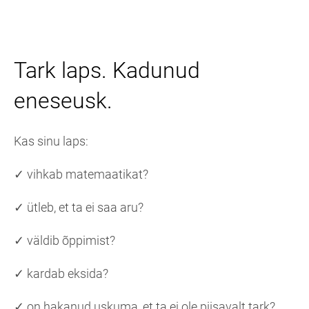
Tark laps. Kadunud
eneseusk.
Kas sinu laps:
✓ vihkab matemaatikat?
✓ ütleb, et ta ei saa aru?
✓ väldib õppimist?
✓ kardab eksida?
✓ on hakanud uskuma, et ta ei ole piisavalt tark?