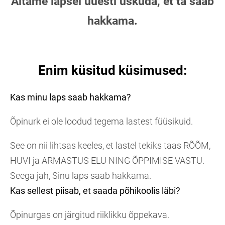
Aitame lapsel uuesti uskuda, et ta saab
hakkama.
Enim küsitud küsimused:
Kas minu laps saab hakkama?
Õpinurk ei ole loodud tegema lastest füüsikuid.
See on nii lihtsas keeles, et lastel tekiks taas RÕÕM,
HUVI ja ARMASTUS ELU NING ÕPPIMISE VASTU.
Seega jah, Sinu laps saab hakkama.
Kas sellest piisab, et saada põhikoolis läbi?
Õpinurgas on järgitud riiklikku õppekava.