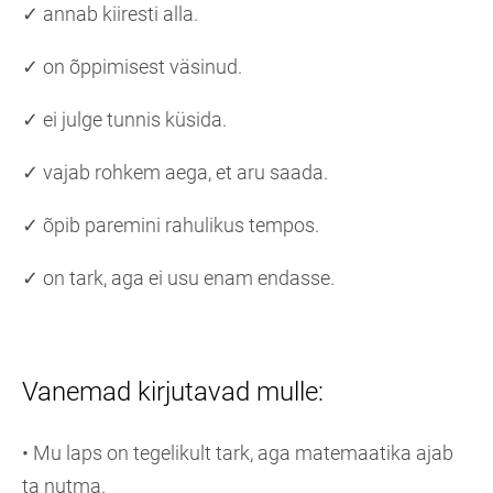
✓ annab kiiresti alla.
✓ on õppimisest väsinud.
✓ ei julge tunnis küsida.
✓ vajab rohkem aega, et aru saada.
✓ õpib paremini rahulikus tempos.
✓ on tark, aga ei usu enam endasse.
Vanemad kirjutavad mulle:
• Mu laps on tegelikult tark, aga matemaatika ajab
ta nutma.