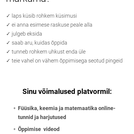
✓ laps küsib rohkem küsimusi
✓ ei anna esimese raskuse peale alla
✓ julgeb eksida
✓ saab aru, kuidas õppida
✓ tunneb rohkem uhkust enda üle
✓ teie vahel on vähem õppimisega seotud pingeid
Sinu võimalused platvormil:
Füüsika, keemia ja matemaatika online-
tunnid ja harjutused
Õppimise videod