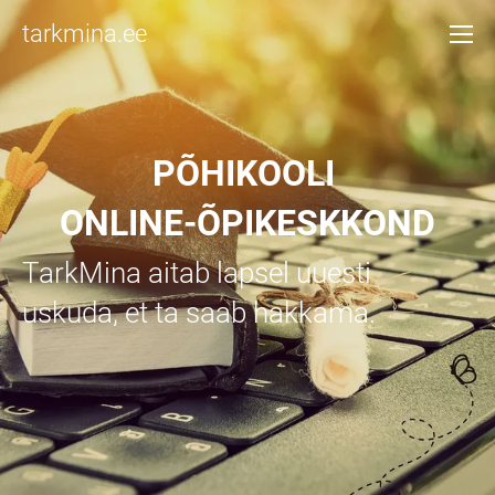
tarkmina.ee
PÕHIKOOLI
ONLINE-ÕPIKESKKOND
TarkMina aitab lapsel uuesti
uskuda, et ta saab hakkama.