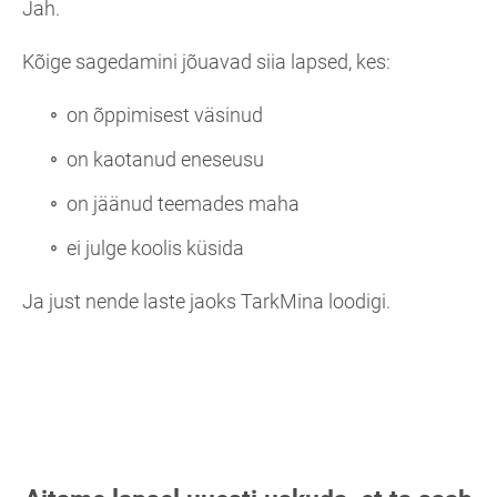
Jah.
Kõige sagedamini jõuavad siia lapsed, kes:
on õppimisest väsinud
on kaotanud eneseusu
on jäänud teemades maha
ei julge koolis küsida
Ja just nende laste jaoks TarkMina loodigi.