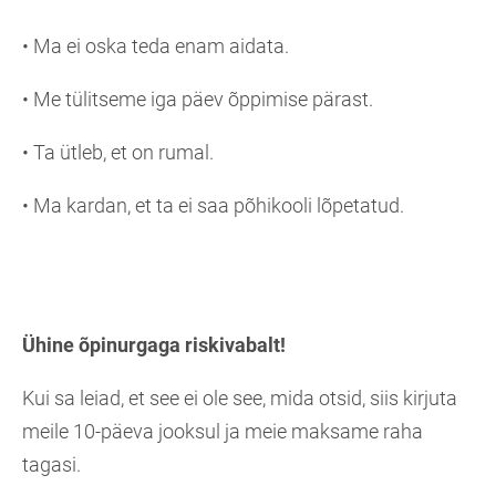
• Ma ei oska teda enam aidata.
• Me tülitseme iga päev õppimise pärast.
• Ta ütleb, et on rumal.
• Ma kardan, et ta ei saa põhikooli lõpetatud.
Ühine õpinurgaga riskivabalt!
Kui sa leiad, et see ei ole see, mida otsid, siis kirjuta
meile 10-päeva jooksul ja meie maksame raha
tagasi.