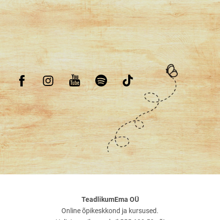
TeadlikumEma OÜ
Online õpikeskkond ja kursused.